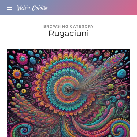
conținut
Victor
Mind
Cătălin
BROWSING CATEGORY
Coach
Rugăciuni
&
Spiritualitate