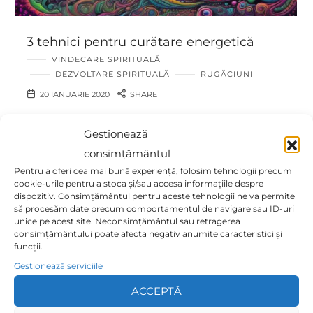
3 tehnici pentru curățare energetică
VINDECARE SPIRITUALĂ
DEZVOLTARE SPIRITUALĂ
RUGĂCIUNI
20 IANUARIE 2020
SHARE
Rugăciune pentru curățarea și vindecarea energetică
Gestionează
Concentrează-te pe chakra coroană (creștetul capului)
consimțământul
până ce simți că s-a activat (1-2 min). Acum imaginează-
ți că spațiul în care te afli este încărcat cu lumină albă
Pentru a oferi cea mai bună experiență, folosim tehnologii precum
cookie-urile pentru a stoca și/sau accesa informațiile despre
strălucitoare, deschide-ți…
dispozitiv. Consimțământul pentru aceste tehnologii ne va permite
să procesăm date precum comportamentul de navigare sau ID-uri
unice pe acest site. Neconsimțământul sau retragerea
Read More
consimțământului poate afecta negativ anumite caracteristici și
funcții.
Gestionează serviciile
ACCEPTĂ