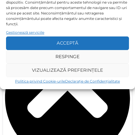
dispozitiv. Consimțământul pentru aceste tehnologii ne va permite
să procesăm date precum comportamentul de navigare sau ID-uri
unice pe acest site. Neconsimțământul sau retragerea
consimțământului poate afecta negativ anumite caracteristici și
funcții.
Pot include și altă persoană în sesiune?
Gestionează serviciile
ACCEPTĂ
RESPINGE
VIZUALIZEAZĂ PREFERINȚELE
Politica privind Cookie-urile
Declarație de Confidențialitate