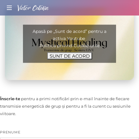
Mind
Coach
Apasă pe „Sunt de acord” pentru a
&
activa Youtube
Spiritualitate
Politica privind Cookie-urile
SUNT DE ACORD
Înscrie-te
pentru a primi notificări prin e-mail înainte de fiecare
transmisie energetică de grup și pentru a fi la curent cu sesiunile
viitoare.
PRENUME