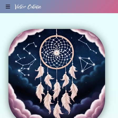
Mind
Coach
&
Spiritualitate